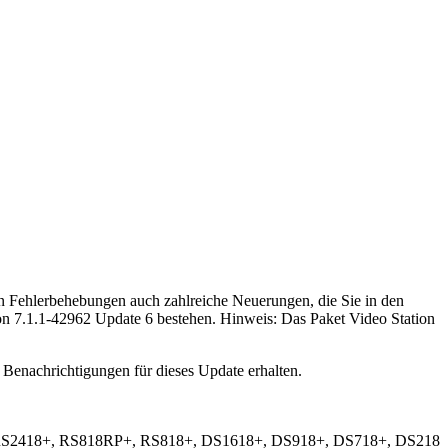
en Fehlerbehebungen auch zahlreiche Neuerungen, die Sie in den
ion 7.1.1-42962 Update 6 bestehen. Hinweis: Das Paket Video Station
enachrichtigungen für dieses Update erhalten.
 RS2418+, RS818RP+, RS818+, DS1618+, DS918+, DS718+, DS218