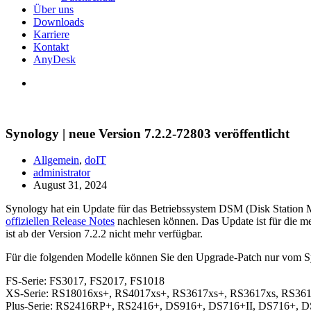
Über uns
Downloads
Karriere
Kontakt
AnyDesk
Synology | neue Version 7.2.2-72803 veröffentlicht
Allgemein
,
doIT
administrator
August 31, 2024
Synology hat ein Update für das Betriebssystem DSM (Disk Station M
offiziellen Release Notes
nachlesen können. Das Update ist für die me
ist ab der Version 7.2.2 nicht mehr verfügbar.
Für die folgenden Modelle können Sie den Upgrade-Patch nur vom Sy
FS-Serie: FS3017, FS2017, FS1018
XS-Serie: RS18016xs+, RS4017xs+, RS3617xs+, RS3617xs, RS36
Plus-Serie: RS2416RP+, RS2416+, DS916+, DS716+II, DS716+,