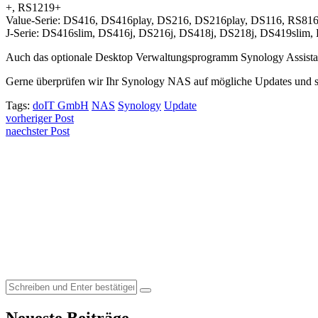
+, RS1219+
Value-Serie: DS416, DS416play, DS216, DS216play, DS116, RS81
J-Serie: DS416slim, DS416j, DS216j, DS418j, DS218j, DS419slim,
Auch das optionale Desktop Verwaltungsprogramm Synology Assistant
Gerne überprüfen wir Ihr Synology NAS auf mögliche Updates und ste
Tags:
doIT GmbH
NAS
Synology
Update
Beitragsnavigation
vorheriger Post
naechster Post
Search
for: