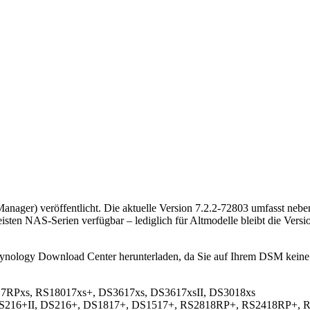
anager) veröffentlicht. Die aktuelle Version 7.2.2-72803 umfasst neb
isten NAS-Serien verfügbar – lediglich für Altmodelle bleibt die Vers
nology Download Center herunterladen, da Sie auf Ihrem DSM keine B
17RPxs, RS18017xs+, DS3617xs, DS3617xsII, DS3018xs
 DS216+II, DS216+, DS1817+, DS1517+, RS2818RP+, RS2418RP+,